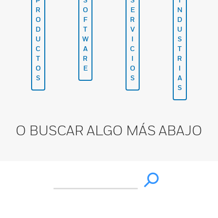
R
O
E
N
O
F
R
D
D
T
V
U
U
W
I
S
C
A
C
T
T
R
I
R
O
E
O
I
S
S
A
S
O BUSCAR ALGO MÁS ABAJO