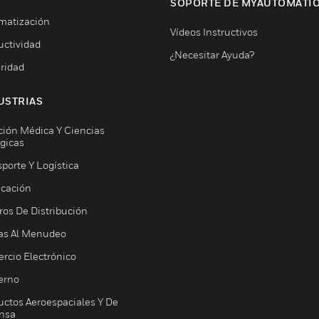
SOPORTE DE MYAUTOMATI
matización
Vídeos Instructivos
uctividad
¿Necesitar Ayuda?
ridad
USTRIAS
ción Médica Y Ciencias
ógicas
porte Y Logística
icación
ros De Distribución
as Al Menudeo
rcio Electrónico
erno
uctos Aeroespaciales Y De
nsa