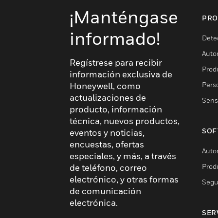
¡Manténgase
PRO
informado!
Dete
Auto
Regístrese para recibir
Produ
información exclusiva de
Pers
Honeywell, como
actualizaciones de
Sens
producto, información
técnica, nuevos productos,
SOF
eventos y noticias,
encuestas, ofertas
Auto
especiales, y más, a través
Prod
de teléfono, correo
electrónico, y otras formas
Segu
de comunicación
electrónica.
SER