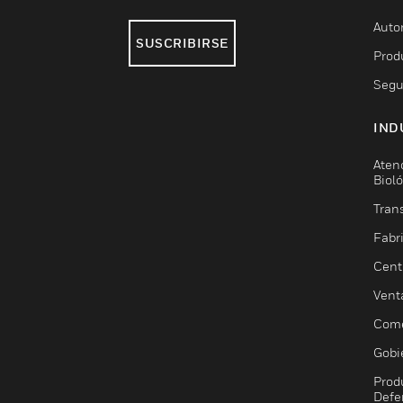
Auto
SUSCRIBIRSE
Prod
Segu
IND
Aten
Biol
Trans
Fabr
Cent
Vent
Come
Gobi
Prod
Defe