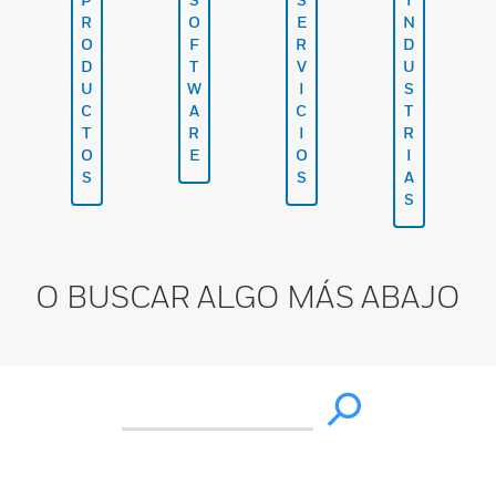
R
O
E
N
O
F
R
D
D
T
V
U
U
W
I
S
C
A
C
T
T
R
I
R
O
E
O
I
S
S
A
S
O BUSCAR ALGO MÁS ABAJO