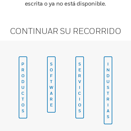
escrita o ya no está disponible.
CONTINUAR SU RECORRIDO
P
S
S
I
R
O
E
N
O
F
R
D
D
T
V
U
U
W
I
S
C
A
C
T
T
R
I
R
O
E
O
I
S
S
A
S