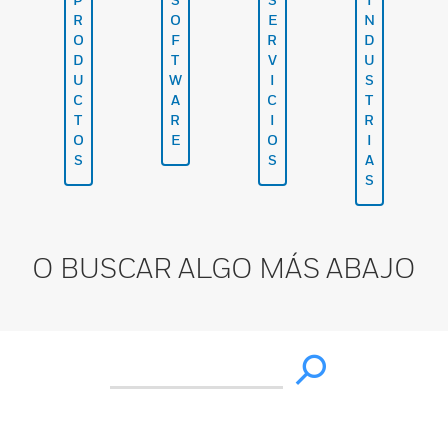
R
O
E
N
O
F
R
D
D
T
V
U
U
W
I
S
C
A
C
T
T
R
I
R
O
E
O
I
S
S
A
S
O BUSCAR ALGO MÁS ABAJO