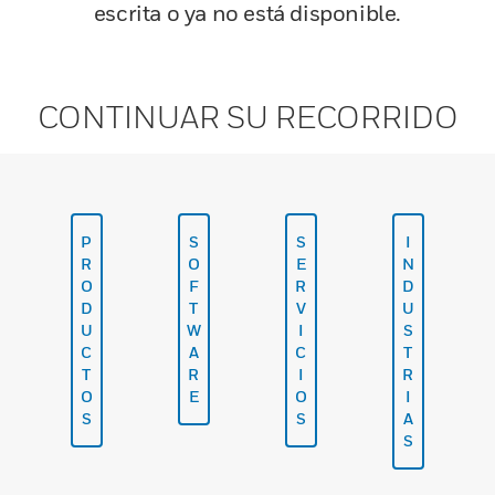
escrita o ya no está disponible.
CONTINUAR SU RECORRIDO
P
S
S
I
R
O
E
N
O
F
R
D
D
T
V
U
U
W
I
S
C
A
C
T
T
R
I
R
O
E
O
I
S
S
A
S