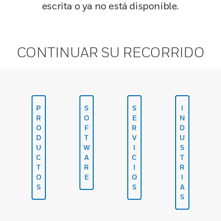
escrita o ya no está disponible.
CONTINUAR SU RECORRIDO
P
S
S
I
R
O
E
N
O
F
R
D
D
T
V
U
U
W
I
S
C
A
C
T
T
R
I
R
O
E
O
I
S
S
A
S