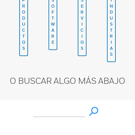
R
O
E
N
O
F
R
D
D
T
V
U
U
W
I
S
C
A
C
T
T
R
I
R
O
E
O
I
S
S
A
S
O BUSCAR ALGO MÁS ABAJO