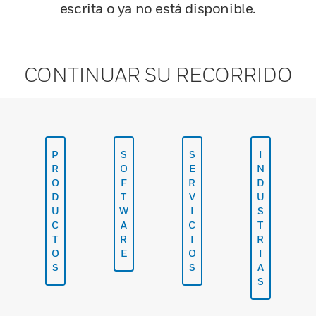
escrita o ya no está disponible.
CONTINUAR SU RECORRIDO
P
S
S
I
R
O
E
N
O
F
R
D
D
T
V
U
U
W
I
S
C
A
C
T
T
R
I
R
O
E
O
I
S
S
A
S