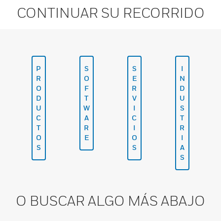
CONTINUAR SU RECORRIDO
P
S
S
I
R
O
E
N
O
F
R
D
D
T
V
U
U
W
I
S
C
A
C
T
T
R
I
R
O
E
O
I
S
S
A
S
O BUSCAR ALGO MÁS ABAJO