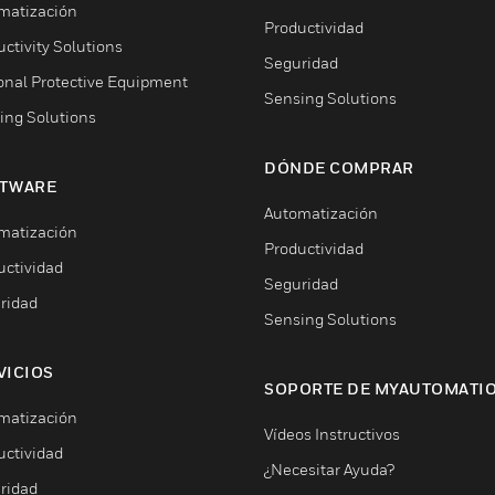
matización
Productividad
ctivity Solutions
Seguridad
onal Protective Equipment
Sensing Solutions
ing Solutions
DÓNDE COMPRAR
TWARE
Automatización
matización
Productividad
uctividad
Seguridad
ridad
Sensing Solutions
VICIOS
SOPORTE DE MYAUTOMATI
matización
Vídeos Instructivos
uctividad
¿Necesitar Ayuda?
ridad