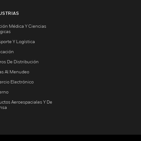
USTRIAS
ción Médica Y Ciencias
ógicas
porte Y Logística
icación
ros De Distribución
as Al Menudeo
rcio Electrónico
erno
uctos Aeroespaciales Y De
nsa