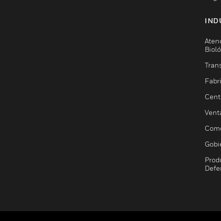
IND
Aten
Biol
Trans
Fabr
Cent
Vent
Come
Gobi
Prod
Defe