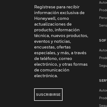
Auto
Regístrese para recibir
Produ
información exclusiva de
Pers
Honeywell, como
actualizaciones de
Sens
producto, información
técnica, nuevos productos,
SOF
eventos y noticias,
encuestas, ofertas
Auto
especiales, y más, a través
Prod
de teléfono, correo
electrónico, y otras formas
Segu
de comunicación
electrónica.
SER
Auto
SUSCRIBIRSE
Prod
Segu