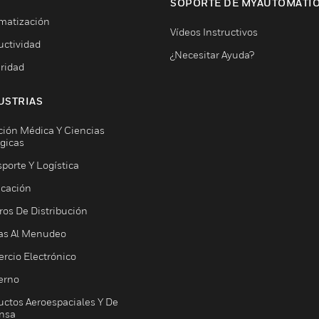
SOPORTE DE MYAUTOMATI
matización
Vídeos Instructivos
uctividad
¿Necesitar Ayuda?
ridad
USTRIAS
ción Médica Y Ciencias
ógicas
porte Y Logística
icación
ros De Distribución
as Al Menudeo
rcio Electrónico
erno
uctos Aeroespaciales Y De
nsa