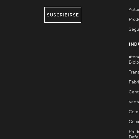
Auto
SUSCRIBIRSE
Prod
Segu
IND
Aten
Biol
Trans
Fabr
Cent
Vent
Come
Gobi
Prod
Defe