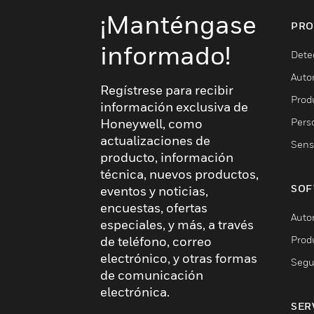
¡Manténgase
PRO
informado!
Dete
Auto
Regístrese para recibir
Produ
información exclusiva de
Pers
Honeywell, como
actualizaciones de
Sens
producto, información
técnica, nuevos productos,
SOF
eventos y noticias,
encuestas, ofertas
Auto
especiales, y más, a través
Prod
de teléfono, correo
electrónico, y otras formas
Segu
de comunicación
electrónica.
SER