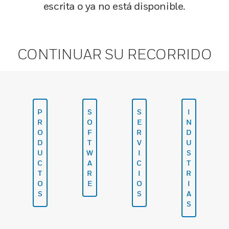
escrita o ya no está disponible.
CONTINUAR SU RECORRIDO
P
S
S
I
R
O
E
N
O
F
R
D
D
T
V
U
U
W
I
S
C
A
C
T
T
R
I
R
O
E
O
I
S
S
A
S