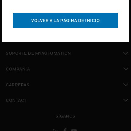
Cambiar vista
INDUSTRIAS
Cambiar vista
VOLVER A LA PÁGINA DE INICIO
SOPORTE
Cambiar vista
DÓNDE COMPRAR
Cambiar vista
SOPORTE DE MYAUTOMATION
Cambiar vista
COMPAÑÍA
Cambiar vista
CARRERAS
Cambiar vista
CONTACT
Cambiar vista
SÍGANOS