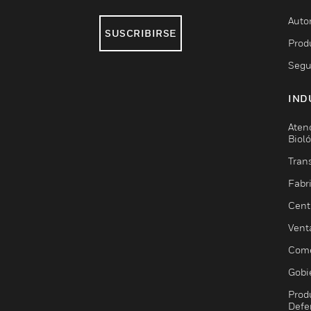
Auto
SUSCRIBIRSE
Prod
Segu
IND
Aten
Biol
Trans
Fabr
Cent
Vent
Come
Gobi
Prod
Defe