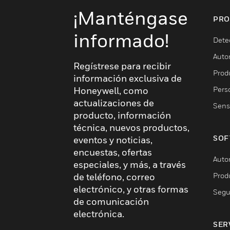
¡Manténgase
PRO
informado!
Dete
Auto
Regístrese para recibir
Produ
información exclusiva de
Pers
Honeywell, como
actualizaciones de
Sens
producto, información
técnica, nuevos productos,
SOF
eventos y noticias,
encuestas, ofertas
Auto
especiales, y más, a través
Prod
de teléfono, correo
electrónico, y otras formas
Segu
de comunicación
electrónica.
SER