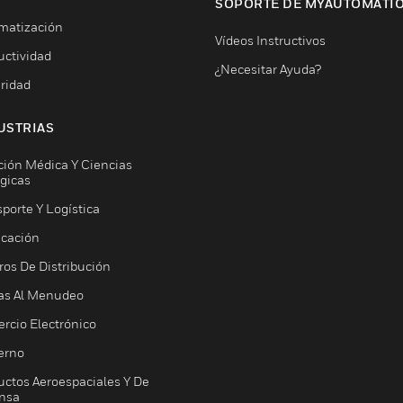
SOPORTE DE MYAUTOMATI
matización
Vídeos Instructivos
uctividad
¿Necesitar Ayuda?
ridad
USTRIAS
ción Médica Y Ciencias
ógicas
porte Y Logística
icación
ros De Distribución
as Al Menudeo
rcio Electrónico
erno
uctos Aeroespaciales Y De
nsa