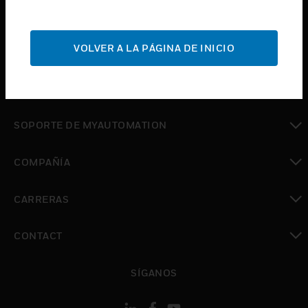
Cambiar vista
INDUSTRIAS
Cambiar vista
VOLVER A LA PÁGINA DE INICIO
SOPORTE
Cambiar vista
DÓNDE COMPRAR
Cambiar vista
SOPORTE DE MYAUTOMATION
Cambiar vista
COMPAÑÍA
Cambiar vista
CARRERAS
Cambiar vista
CONTACT
Cambiar vista
SÍGANOS