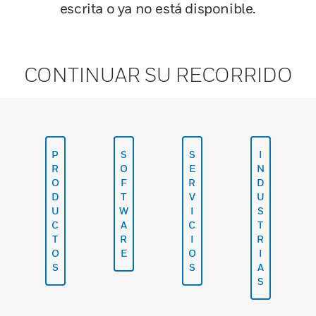
escrita o ya no está disponible.
CONTINUAR SU RECORRIDO
P
S
S
I
R
O
E
N
O
F
R
D
D
T
V
U
U
W
I
S
C
A
C
T
T
R
I
R
O
E
O
I
S
S
A
S