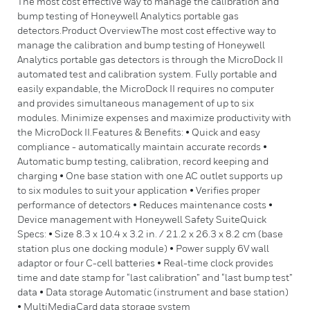
The most cost effective way to manage the calibration and
bump testing of Honeywell Analytics portable gas
detectors.Product OverviewThe most cost effective way to
manage the calibration and bump testing of Honeywell
Analytics portable gas detectors is through the MicroDock II
automated test and calibration system. Fully portable and
easily expandable, the MicroDock II requires no computer
and provides simultaneous management of up to six
modules. Minimize expenses and maximize productivity with
the MicroDock II.Features & Benefits: • Quick and easy
compliance - automatically maintain accurate records •
Automatic bump testing, calibration, record keeping and
charging • One base station with one AC outlet supports up
to six modules to suit your application • Verifies proper
performance of detectors • Reduces maintenance costs •
Device management with Honeywell Safety SuiteQuick
Specs: • Size 8.3 x 10.4 x 3.2 in. / 21.2 x 26.3 x 8.2 cm (base
station plus one docking module) • Power supply 6V wall
adaptor or four C-cell batteries • Real-time clock provides
time and date stamp for “last calibration” and “last bump test”
data • Data storage Automatic (instrument and base station)
• MultiMediaCard data storage system