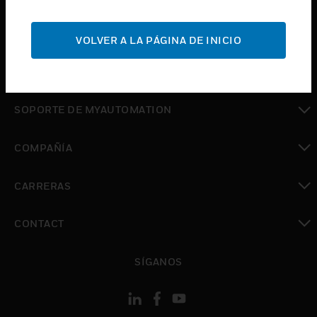
Cambiar vista
SOPORTE
VOLVER A LA PÁGINA DE INICIO
Cambiar vista
DÓNDE COMPRAR
Cambiar vista
SOPORTE DE MYAUTOMATION
Cambiar vista
COMPAÑÍA
Cambiar vista
CARRERAS
Cambiar vista
CONTACT
Cambiar vista
SÍGANOS