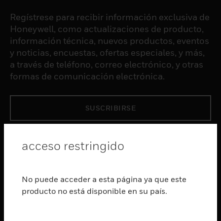
Regístrese para recibir información exclusiva de
Honeywell, como actualizaciones de producto,
información técnica, nuevos productos, eventos
y noticias, encuestas, ofertas especiales, y más,
a través de teléfono, correo electrónico, y otras
formas de comunicación electrónica.
SUSCRIBIRSE
PRODUCTOS
acceso restringido
Cambiar vista
SOFTWARE
No puede acceder a esta página ya que este
Cambiar vista
producto no está disponible en su país.
SERVICIOS
Cambiar vista
INDUSTRIAS