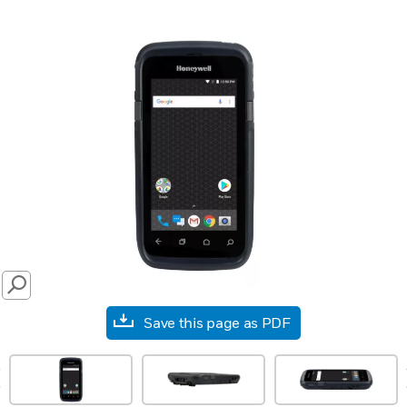
SEARCH
Save this page as PDF
prev