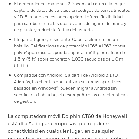
El generador de imágenes 2D avanzado ofrece la mejor
captura de datos de su clase en códigos de barras lineales
y 2D. El mango de escaneo opcional ofrece flexibilidad
para cambiar entre las operaciones de agarre de mano y
de pistola y reducir la fatiga del usuario.
Elegante, ligero y resistente. Cabe fácilmente en un
bolsillo. Calificaciones de protección IP65 e IP67 contra
polvo/agua rociada; puede soportar múltiples caídas de
1.5 m (5 ft) sobre concreto y 1,000 sacudidas de 1.0 m
(3.3 ft).
Compatible con Android R, a partir de Android 8.1 (O).
Además, los clientes que utilizan sistemas operativos
basados en Windows®: pueden migrar a Android sin
sacrificar la fiabilidad, el desempeño o las características
de gestión.
La computadora móvil Dolphin CT60 de Honeywell
está diseñado para empresas que requieren
conectividad en cualquier lugar, en cualquier
momento y en tiempo real con aplicaciones críticas