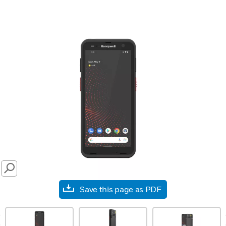
SEARCH
Save this page as PDF
prev