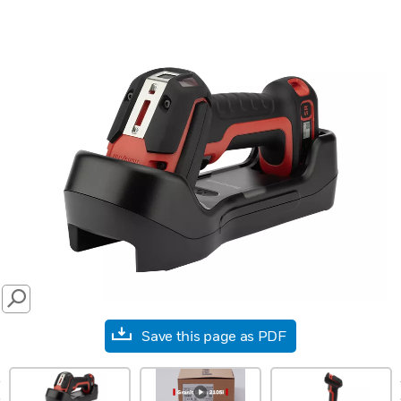
SEARCH
Save this page as PDF
prev