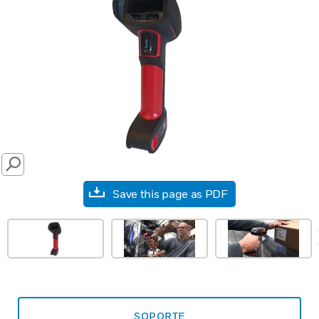
SEARCH
Save this page as PDF
prev
SOPORTE