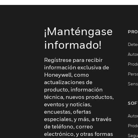
¡Manténgase
PRO
informado!
Dete
Auto
Regístrese para recibir
Produ
información exclusiva de
Pers
Honeywell, como
actualizaciones de
Sens
producto, información
técnica, nuevos productos,
SOF
eventos y noticias,
encuestas, ofertas
Auto
especiales, y más, a través
Prod
de teléfono, correo
electrónico, y otras formas
Segu