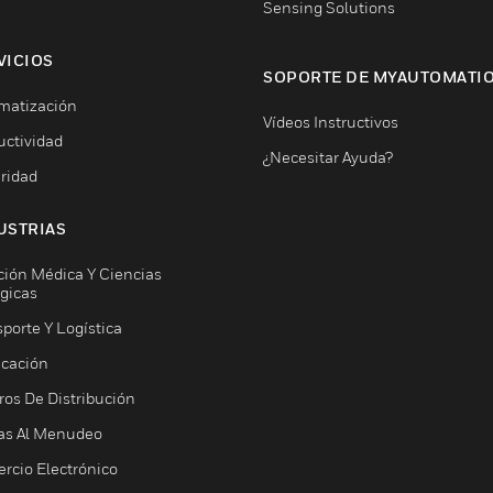
Sensing Solutions
VICIOS
SOPORTE DE MYAUTOMATI
matización
Vídeos Instructivos
uctividad
¿Necesitar Ayuda?
ridad
USTRIAS
ción Médica Y Ciencias
ógicas
porte Y Logística
icación
ros De Distribución
as Al Menudeo
rcio Electrónico