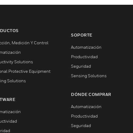
DUCTOS
SOPORTE
cción, Medición Y Control
Automatización
matización
Productividad
ctivity Solutions
Seguridad
onal Protective Equipment
Sensing Solutions
ing Solutions
DÓNDE COMPRAR
TWARE
Automatización
matización
Productividad
uctividad
Seguridad
ridad