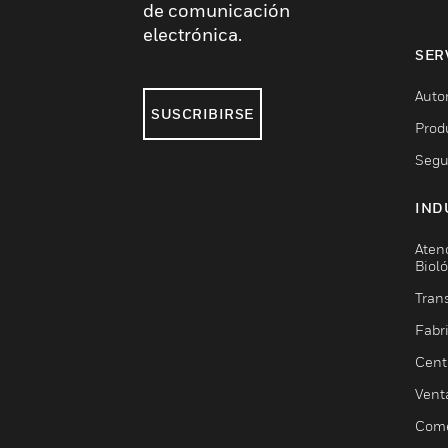
de comunicación
electrónica.
SER
Auto
SUSCRIBIRSE
Prod
Segu
IND
Aten
Biol
Trans
Fabr
Cent
Vent
Come