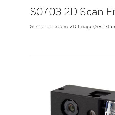
S0703 2D Scan E
Slim undecoded 2D Imager,SR (Stan