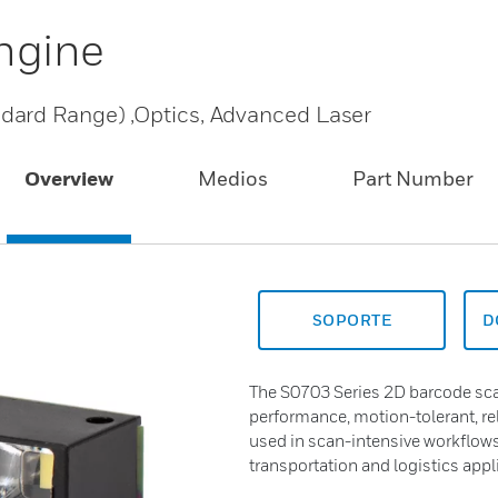
ngine
dard Range) ,Optics, Advanced Laser
Overview
Medios
Part Number
SOPORTE
D
The S0703 Series 2D barcode sca
performance, motion-tolerant, r
used in scan-intensive workflows 
transportation and logistics appl