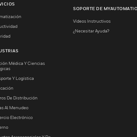
VICIOS
SOPORTE DE MYAUTOMATI
matización
Vídeos Instructivos
uctividad
¿Necesitar Ayuda?
ridad
USTRIAS
ción Médica Y Ciencias
ógicas
porte Y Logística
icación
ros De Distribución
as Al Menudeo
rcio Electrónico
erno
uctos Aeroespaciales Y De