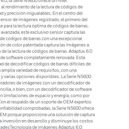
.0, la Serie N5600 ofrece un nivel
l rendimiento de la lectura de códigos de
d y precisión inigualables. En el centro del
ensor de imágenes registrado, el primero del
para la lectura óptima de códigos de barras.
avanzada, este exclusivo sensor captura las
 de códigos de barras con una excepcional
ión de color patentada captura las imágenes a
o de la lectura de códigos de barras. Adaptus 6.0
 de software completamente renovada. Esta
ad de decodificar códigos de barras difíciles de
a amplia variedad de requisitos, con una
r y varias opciones disponibles. La Serie N5600
eradores de imágenes con un decodificador de
cilla, o bien, con un decodificador de software
on limitaciones de espacio y energía, como por
.Con el respaldo de un soporte de OEM expertos
 confiabilidad comprobadas, la Serie N5600 ofrece
s OEM porque proporciona una solución de captura
la inversión en desarrollo y disminuye los costos
dadesTecnología de imágenes Adaptus 6.0: