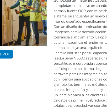
tecnología de imágenes Adaptus 6
completamente nuevo en cuanto a
barras y fuente OCR, con velocida
sistema, se encuentra un nuevo s
mundo diseñado específicamente 
Con un diseño de iluminación de 
imágenes para la decodificación
tolerancia al movimiento. La opc
color sin sacrificar el rendimient
además incluye una arquitectura
lidera la industria por su capacid
as PDF
leer.La Serie N5600 satisface un
versatilidad incorporada superio
está disponible en forma de gen
hardware para una integración sen
con licencia para aplicaciones c
ejemplo, las terminales móviles
para su integración, y calidad y
un increíble valor a los cliente
de datos de primer nivel, reduce 
totales de propiedad.Funcionali