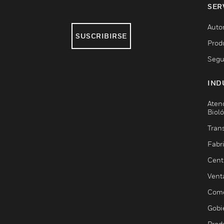
SER
Auto
SUSCRIBIRSE
Prod
Segu
IND
Aten
Biol
Trans
Fabr
Cent
Vent
Come
Gobi
Prod