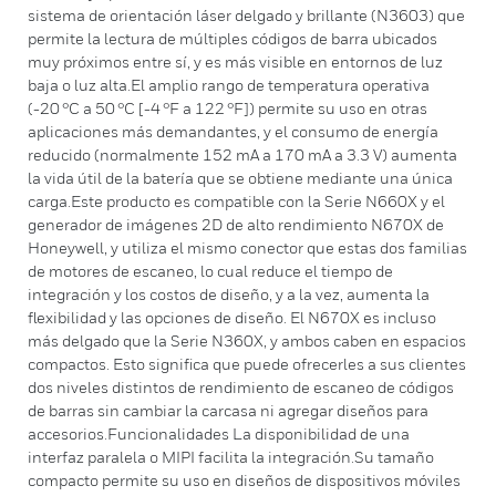
sistema de orientación láser delgado y brillante (N3603) que
permite la lectura de múltiples códigos de barra ubicados
muy próximos entre sí, y es más visible en entornos de luz
baja o luz alta.El amplio rango de temperatura operativa
(-20 °C a 50 °C [-4 °F a 122 °F]) permite su uso en otras
aplicaciones más demandantes, y el consumo de energía
reducido (normalmente 152 mA a 170 mA a 3.3 V) aumenta
la vida útil de la batería que se obtiene mediante una única
carga.Este producto es compatible con la Serie N660X y el
generador de imágenes 2D de alto rendimiento N670X de
Honeywell, y utiliza el mismo conector que estas dos familias
de motores de escaneo, lo cual reduce el tiempo de
integración y los costos de diseño, y a la vez, aumenta la
flexibilidad y las opciones de diseño. El N670X es incluso
más delgado que la Serie N360X, y ambos caben en espacios
compactos. Esto significa que puede ofrecerles a sus clientes
dos niveles distintos de rendimiento de escaneo de códigos
de barras sin cambiar la carcasa ni agregar diseños para
accesorios.Funcionalidades La disponibilidad de una
interfaz paralela o MIPI facilita la integración.Su tamaño
compacto permite su uso en diseños de dispositivos móviles