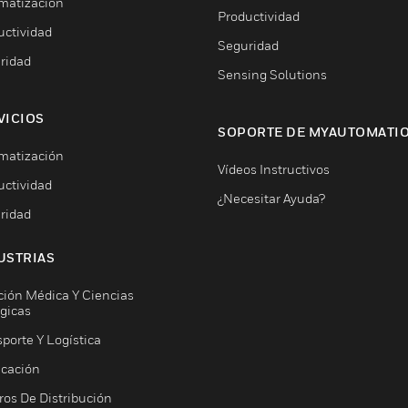
matización
Productividad
uctividad
Seguridad
ridad
Sensing Solutions
VICIOS
SOPORTE DE MYAUTOMATI
matización
Vídeos Instructivos
uctividad
¿Necesitar Ayuda?
ridad
USTRIAS
ción Médica Y Ciencias
ógicas
porte Y Logística
icación
ros De Distribución