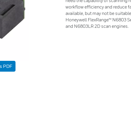
need the capability of scanning n
workflow efficiency and reduce f
available, but may not be suitabl
Honeywell FlexRange™ N6803 Se
and N6803LR 2D scan engines.
as PDF