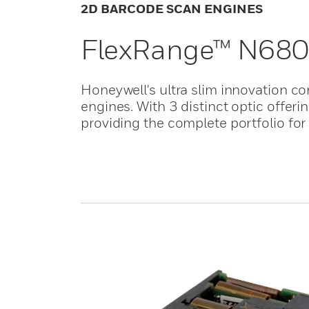
2D BARCODE SCAN ENGINES
FlexRange™ N6803
Honeywell's ultra slim innovation c
engines. With 3 distinct optic offer
providing the complete portfolio fo