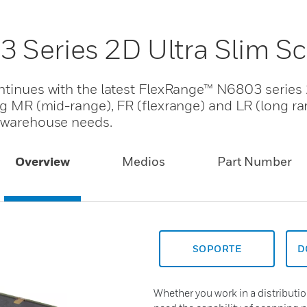
 Series 2D Ultra Slim S
ontinues with the latest FlexRange™ N6803 series
ing MR (mid-range), FR (flexrange) and LR (long r
r warehouse needs.
Overview
Medios
Part Number
SOPORTE
D
Whether you work in a distribution 