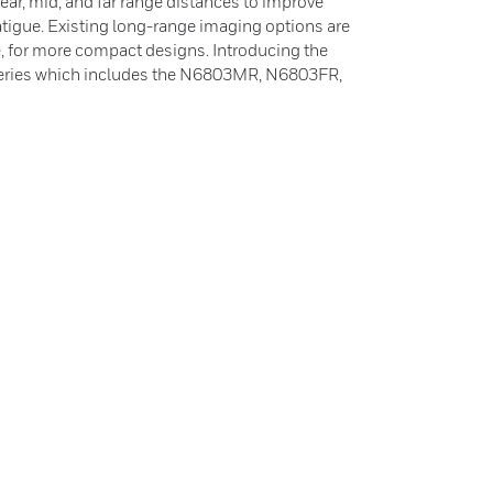
ear, mid, and far range distances to improve
atigue. Existing long-range imaging options are
e, for more compact designs. Introducing the
ries which includes the N6803MR, N6803FR,