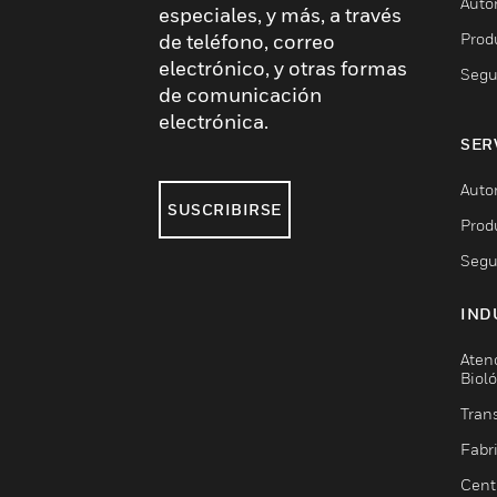
Auto
especiales, y más, a través
Prod
de teléfono, correo
electrónico, y otras formas
Segu
de comunicación
electrónica.
SER
Auto
SUSCRIBIRSE
Prod
Segu
IND
Aten
Biol
Trans
Fabr
Cent