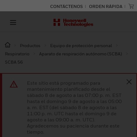
CONTÁCTENOS
ORDEN RÁPIDA
Productos
Equipo de protección personal
Respiratorio
Aparato de respiración autónomo (SCBA)
SCBA 56
Este sitio está programado para
mantenimiento planificado desde el
sábado 8 de agosto a las 07:00 p. m. EST
hasta el domingo 9 de agosto a las 05:00
a. m. EST (del sábado 8 de agosto a las
11:00 p. m. UTC hasta el domingo 9 de
agosto a las 09:00 a. m. UTC).
Agradecemos su paciencia durante este
tiempo.