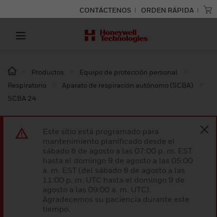
CONTÁCTENOS
ORDEN RÁPIDA
Productos
Equipo de protección personal
Respiratorio
Aparato de respiración autónomo (SCBA)
SCBA 24
Este sitio está programado para
mantenimiento planificado desde el
sábado 8 de agosto a las 07:00 p. m. EST
hasta el domingo 9 de agosto a las 05:00
a. m. EST (del sábado 8 de agosto a las
11:00 p. m. UTC hasta el domingo 9 de
agosto a las 09:00 a. m. UTC).
Agradecemos su paciencia durante este
tiempo.