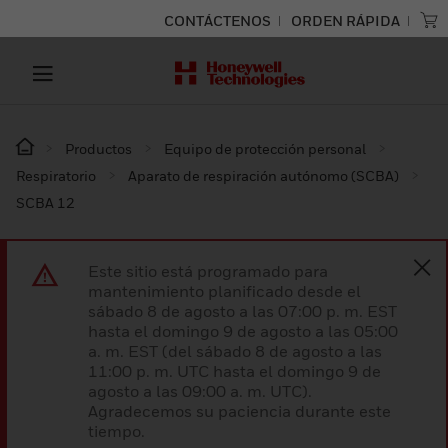
CONTÁCTENOS
ORDEN RÁPIDA
Productos
Equipo de protección personal
Respiratorio
Aparato de respiración autónomo (SCBA)
SCBA 12
Este sitio está programado para
mantenimiento planificado desde el
sábado 8 de agosto a las 07:00 p. m. EST
hasta el domingo 9 de agosto a las 05:00
a. m. EST (del sábado 8 de agosto a las
11:00 p. m. UTC hasta el domingo 9 de
agosto a las 09:00 a. m. UTC).
Agradecemos su paciencia durante este
tiempo.