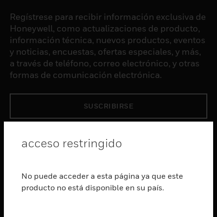
Regístrese para recibir información exclusiva de
Honeywell, como actualizaciones de producto,
información técnica, nuevos productos, eventos
y noticias, encuestas, ofertas especiales, y más,
a través de teléfono, correo electrónico, y otras
formas de comunicación electrónica.
SUSCRIBIRSE
PRODUCTOS
acceso restringido
Cambiar vista
SOFTWARE
No puede acceder a esta página ya que este
Cambiar vista
producto no está disponible en su país.
SERVICIOS
Cambiar vista
INDUSTRIAS