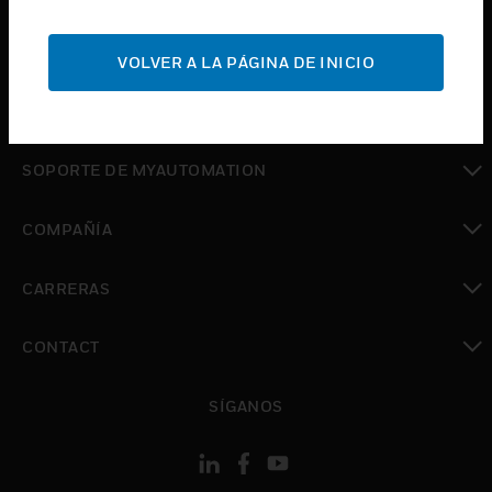
Cambiar vista
SOPORTE
VOLVER A LA PÁGINA DE INICIO
Cambiar vista
DÓNDE COMPRAR
Cambiar vista
SOPORTE DE MYAUTOMATION
Cambiar vista
COMPAÑÍA
Cambiar vista
CARRERAS
Cambiar vista
CONTACT
Cambiar vista
SÍGANOS