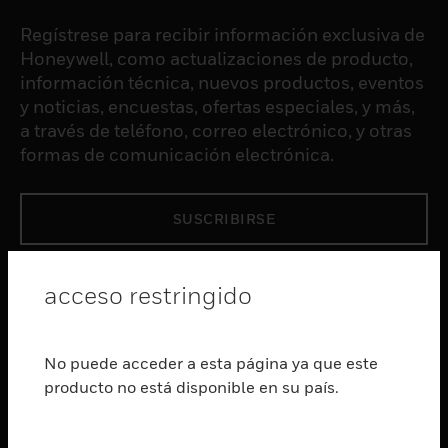
Regístrese para recibir información exclusiva de
Honeywell, como actualizaciones de producto,
información técnica, nuevos productos, eventos
y noticias, encuestas, ofertas especiales, y más,
a través de teléfono, correo electrónico, y otras
formas de comunicación electrónica.
SUSCRIBIRSE
PRODUCTOS
acceso restringido
Cambiar vista
SOFTWARE
No puede acceder a esta página ya que este
Cambiar vista
producto no está disponible en su país.
SERVICIOS
Cambiar vista
INDUSTRIAS