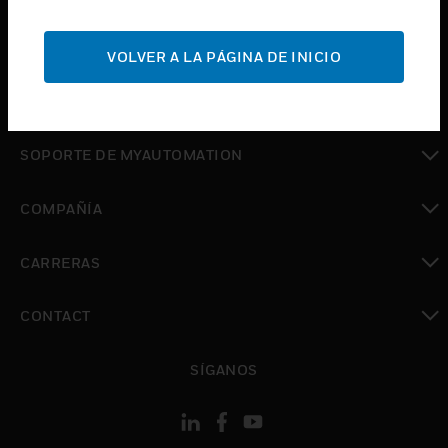
Cambiar vista
SOPORTE
VOLVER A LA PÁGINA DE INICIO
Cambiar vista
DÓNDE COMPRAR
Cambiar vista
SOPORTE DE MYAUTOMATION
Cambiar vista
COMPAÑÍA
Cambiar vista
CARRERAS
Cambiar vista
CONTACT
Cambiar vista
SÍGANOS