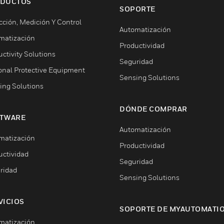
DUCTOS
SOPORTE
cción, Medición Y Control
Automatización
matización
Productividad
ctivity Solutions
Seguridad
onal Protective Equipment
Sensing Solutions
ing Solutions
DÓNDE COMPRAR
TWARE
Automatización
matización
Productividad
uctividad
Seguridad
ridad
Sensing Solutions
VICIOS
SOPORTE DE MYAUTOMATI
matización