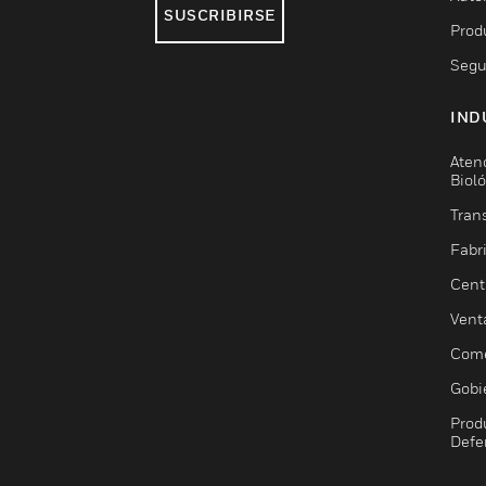
SUSCRIBIRSE
Prod
Segu
IND
Aten
Biol
Trans
Fabr
Cent
Vent
Come
Gobi
Prod
Defe