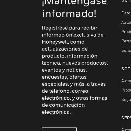
¡Manténgase
PRO
informado!
Dete
Auto
Regístrese para recibir
Produ
información exclusiva de
Pers
Honeywell, como
actualizaciones de
Sens
producto, información
técnica, nuevos productos,
SOF
eventos y noticias,
encuestas, ofertas
Auto
especiales, y más, a través
Prod
de teléfono, correo
electrónico, y otras formas
Segu
de comunicación
electrónica.
SER
Auto