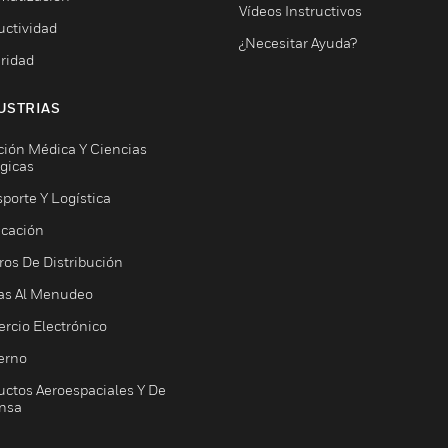
Vídeos Instructivos
uctividad
¿Necesitar Ayuda?
ridad
USTRIAS
ción Médica Y Ciencias
ógicas
porte Y Logística
icación
ros De Distribución
as Al Menudeo
rcio Electrónico
erno
uctos Aeroespaciales Y De
nsa