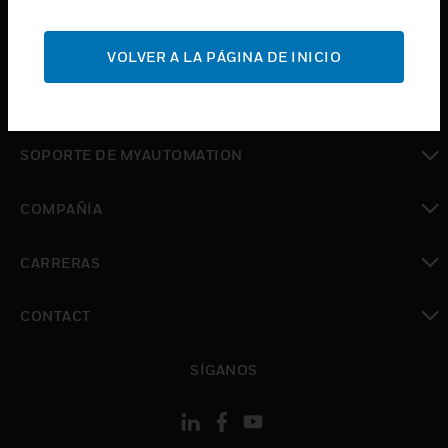
Cambiar vista
SOPORTE
VOLVER A LA PÁGINA DE INICIO
Cambiar vista
DÓNDE COMPRAR
Cambiar vista
SOPORTE DE MYAUTOMATION
Cambiar vista
COMPAÑÍA
Cambiar vista
CARRERAS
Cambiar vista
CONTACT
Cambiar vista
SÍGANOS