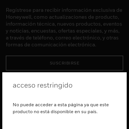
Regístrese para recibir información exclusiva de
Honeywell, como actualizaciones de producto,
información técnica, nuevos productos, eventos
y noticias, encuestas, ofertas especiales, y más,
a través de teléfono, correo electrónico, y otras
formas de comunicación electrónica.
SUSCRIBIRSE
PRODUCTOS
acceso restringido
Cambiar vista
SOFTWARE
No puede acceder a esta página ya que este
Cambiar vista
producto no está disponible en su país.
SERVICIOS
Cambiar vista
INDUSTRIAS