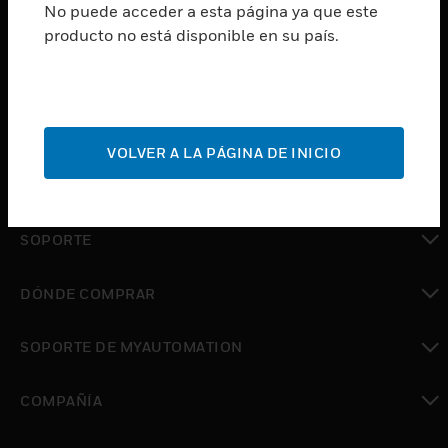
No puede acceder a esta página ya que este
PRODUCTOS
producto no está disponible en su país.
Cambiar vista
SOFTWARE
Cambiar vista
SERVICIOS
VOLVER A LA PÁGINA DE INICIO
Cambiar vista
INDUSTRIAS
Cambiar vista
SOPORTE
Cambiar vista
DÓNDE COMPRAR
Cambiar vista
SOPORTE DE MYAUTOMATION
Cambiar vista
COMPAÑÍA
Cambiar vista