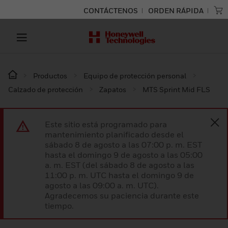
CONTÁCTENOS
ORDEN RÁPIDA
Productos
Equipo de protección personal
Calzado de protección
Zapatos
MTS Sprint Mid FLS
Este sitio está programado para
mantenimiento planificado desde el
sábado 8 de agosto a las 07:00 p. m. EST
hasta el domingo 9 de agosto a las 05:00
a. m. EST (del sábado 8 de agosto a las
11:00 p. m. UTC hasta el domingo 9 de
agosto a las 09:00 a. m. UTC).
Agradecemos su paciencia durante este
tiempo.