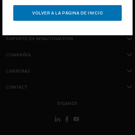
Cambiar vista
SOPORTE
VOLVER A LA PÁGINA DE INICIO
Cambiar vista
DÓNDE COMPRAR
Cambiar vista
SOPORTE DE MYAUTOMATION
Cambiar vista
COMPAÑÍA
Cambiar vista
CARRERAS
Cambiar vista
CONTACT
Cambiar vista
SÍGANOS