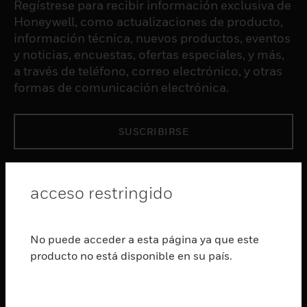
Regístrese para recibir información exclusiva de
Honeywell, como actualizaciones de producto,
información técnica, nuevos productos, eventos
y noticias, encuestas, ofertas especiales, y más,
a través de teléfono, correo electrónico, y otras
formas de comunicación electrónica.
SUSCRIBIRSE
PRODUCTOS
acceso restringido
Cambiar vista
SOFTWARE
Cambiar vista
No puede acceder a esta página ya que este
SERVICIOS
producto no está disponible en su país.
Cambiar vista
INDUSTRIAS