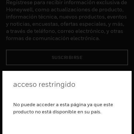
Regístrese para recibir información exclusiva de
Honeywell, como actualizaciones de producto,
información técnica, nuevos productos, eventos
y noticias, encuestas, ofertas especiales, y más,
a través de teléfono, correo electrónico, y otras
formas de comunicación electrónica.
SUSCRIBIRSE
PRODUCTOS
acceso restringido
Cambiar vista
SOFTWARE
Cambiar vista
No puede acceder a esta página ya que este
SERVICIOS
producto no está disponible en su país.
Cambiar vista
INDUSTRIAS