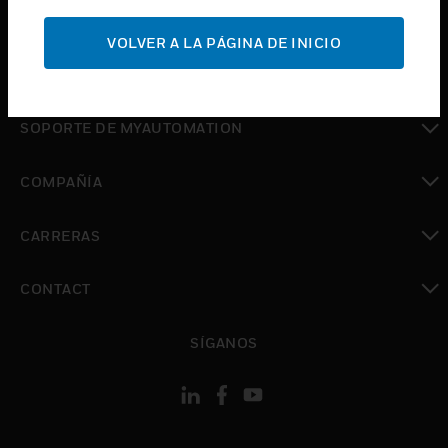
Cambiar vista
SOPORTE
VOLVER A LA PÁGINA DE INICIO
Cambiar vista
DÓNDE COMPRAR
Cambiar vista
SOPORTE DE MYAUTOMATION
Cambiar vista
COMPAÑÍA
Cambiar vista
CARRERAS
Cambiar vista
CONTACT
Cambiar vista
SÍGANOS