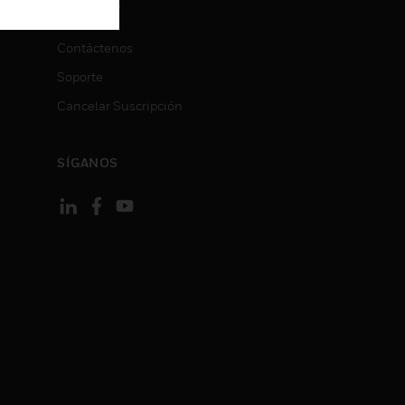
CONTACT
ON
Contáctenos
Soporte
Cancelar Suscripción
SÍGANOS