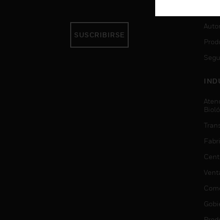
SER
Auto
SUSCRIBIRSE
Prod
Segu
IND
Aten
Biol
Trans
Fabr
Cent
Vent
Come
Gobi
Prod