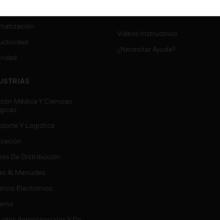
VICIOS
SOPORTE DE MYAUTOMATI
matización
Vídeos Instructivos
uctividad
¿Necesitar Ayuda?
ridad
USTRIAS
ción Médica Y Ciencias
ógicas
porte Y Logística
icación
ros De Distribución
as Al Menudeo
rcio Electrónico
erno
uctos Aeroespaciales Y De