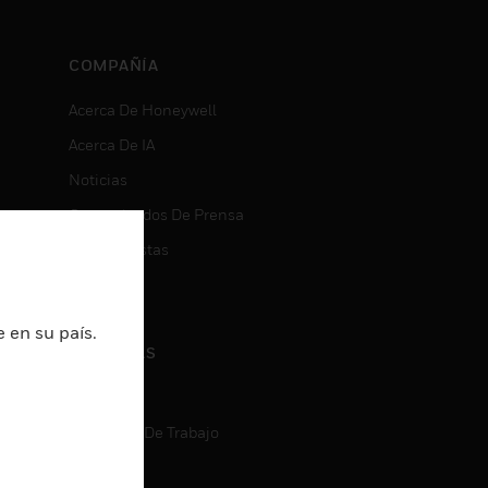
COMPAÑÍA
Acerca De Honeywell
Acerca De IA
Noticias
Comunicados De Prensa
Inversionistas
Eventos
 en su país.
CARRERAS
Carreras
Búsqueda De Trabajo