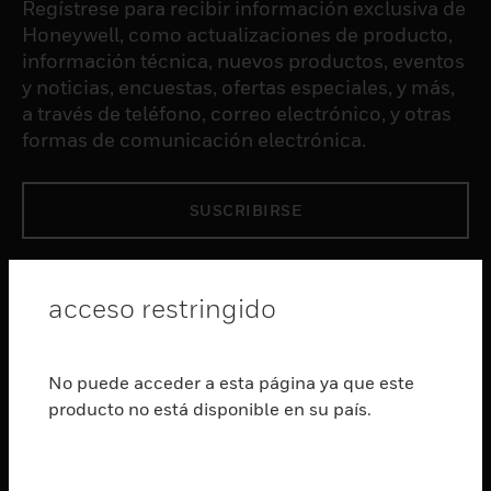
Regístrese para recibir información exclusiva de
Honeywell, como actualizaciones de producto,
información técnica, nuevos productos, eventos
y noticias, encuestas, ofertas especiales, y más,
a través de teléfono, correo electrónico, y otras
formas de comunicación electrónica.
SUSCRIBIRSE
PRODUCTOS
acceso restringido
Cambiar vista
SOFTWARE
Cambiar vista
No puede acceder a esta página ya que este
SERVICIOS
producto no está disponible en su país.
Cambiar vista
INDUSTRIAS