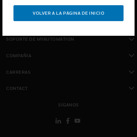
Cambiar vista
SOPORTE
VOLVER A LA PÁGINA DE INICIO
Cambiar vista
DÓNDE COMPRAR
Cambiar vista
SOPORTE DE MYAUTOMATION
Cambiar vista
COMPAÑÍA
Cambiar vista
CARRERAS
Cambiar vista
CONTACT
Cambiar vista
SÍGANOS