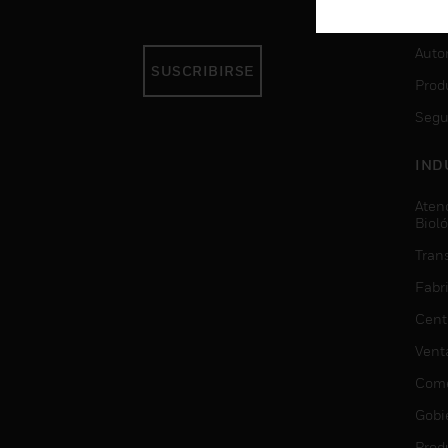
SER
Auto
SUSCRIBIRSE
Prod
Segu
IND
Aten
Biol
Trans
Fabr
Cent
Vent
Come
Gobi
Prod