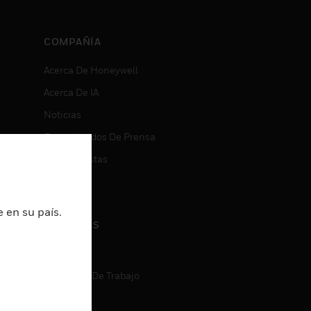
COMPAÑÍA
Acerca De Honeywell
Acerca De IA
Noticias
Comunicados De Prensa
Inversionistas
Eventos
 en su país.
CARRERAS
Carreras
Búsqueda De Trabajo