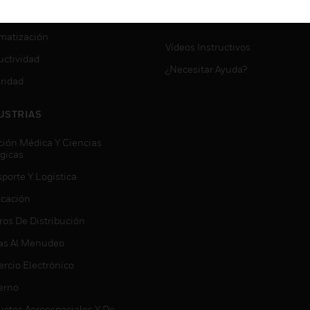
VICIOS
SOPORTE DE MYAUTOMATI
matización
Vídeos Instructivos
uctividad
¿Necesitar Ayuda?
ridad
USTRIAS
ción Médica Y Ciencias
ógicas
porte Y Logística
icación
ros De Distribución
as Al Menudeo
rcio Electrónico
erno
uctos Aeroespaciales Y De