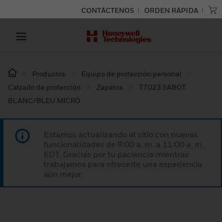
CONTÁCTENOS
ORDEN RÁPIDA
Productos
Equipo de protección personal
Calzado de protección
Zapatos
77023 SABOT
BLANC/BLEU MICRO
Estamos actualizando el sitio con nuevas
funcionalidades de 9:00 a. m. a 11:00 a. m.
EDT. Gracias por tu paciencia mientras
trabajamos para ofrecerte una experiencia
aún mejor.