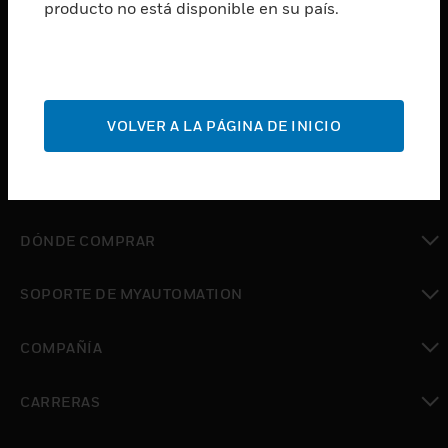
producto no está disponible en su país.
Cambiar vista
SOFTWARE
Cambiar vista
SERVICIOS
Cambiar vista
VOLVER A LA PÁGINA DE INICIO
INDUSTRIAS
Cambiar vista
SOPORTE
Cambiar vista
DÓNDE COMPRAR
Cambiar vista
SOPORTE DE MYAUTOMATION
Cambiar vista
COMPAÑÍA
Cambiar vista
CARRERAS
Cambiar vista