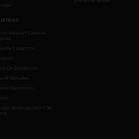
ridad
USTRIAS
ción Médica Y Ciencias
ógicas
porte Y Logística
icación
ros De Distribución
as Al Menudeo
rcio Electrónico
erno
uctos Aeroespaciales Y De
nsa