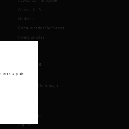
Acerca De Honeywell
Acerca De IA
Noticias
Comunicados De Prensa
Inversionistas
Eventos
CARRERAS
 en su país.
Carreras
Búsqueda De Trabajo
CONTACT
ON
Contáctenos
Soporte