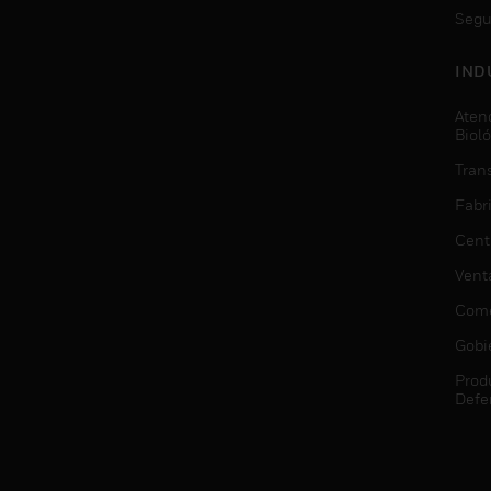
Segu
IND
Aten
Biol
Trans
Fabr
Cent
Vent
Come
Gobi
Prod
Defe