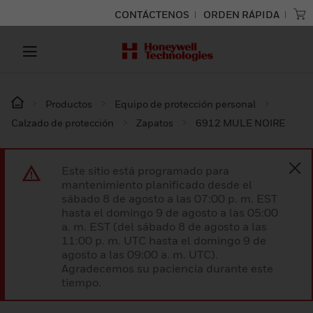
CONTÁCTENOS
ORDEN RÁPIDA
Productos
Equipo de protección personal
Calzado de protección
Zapatos
6912 MULE NOIRE
Este sitio está programado para
mantenimiento planificado desde el
sábado 8 de agosto a las 07:00 p. m. EST
hasta el domingo 9 de agosto a las 05:00
a. m. EST (del sábado 8 de agosto a las
11:00 p. m. UTC hasta el domingo 9 de
agosto a las 09:00 a. m. UTC).
Agradecemos su paciencia durante este
tiempo.