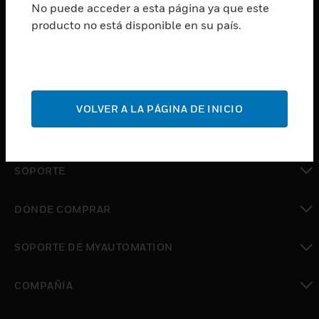
No puede acceder a esta página ya que este
PRODUCTOS
producto no está disponible en su país.
Cambiar vista
SOFTWARE
Cambiar vista
SERVICIOS
VOLVER A LA PÁGINA DE INICIO
Cambiar vista
INDUSTRIAS
Cambiar vista
SOPORTE
Cambiar vista
DÓNDE COMPRAR
Cambiar vista
SOPORTE DE MYAUTOMATION
Cambiar vista
COMPAÑÍA
Cambiar vista