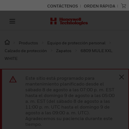
CONTÁCTENOS
ORDEN RÁPIDA
Productos
Equipo de protección personal
Calzado de protección
Zapatos
6809 MULE XXL
WHITE
Este sitio está programado para
mantenimiento planificado desde el
sábado 8 de agosto a las 07:00 p. m. EST
hasta el domingo 9 de agosto a las 05:00
a. m. EST (del sábado 8 de agosto a las
11:00 p. m. UTC hasta el domingo 9 de
agosto a las 09:00 a. m. UTC).
Agradecemos su paciencia durante este
tiempo.