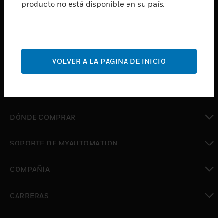
producto no está disponible en su país.
Cambiar vista
SOFTWARE
Cambiar vista
SERVICIOS
Cambiar vista
VOLVER A LA PÁGINA DE INICIO
INDUSTRIAS
Cambiar vista
SOPORTE
Cambiar vista
DÓNDE COMPRAR
Cambiar vista
SOPORTE DE MYAUTOMATION
Cambiar vista
COMPAÑÍA
Cambiar vista
CARRERAS
Cambiar vista