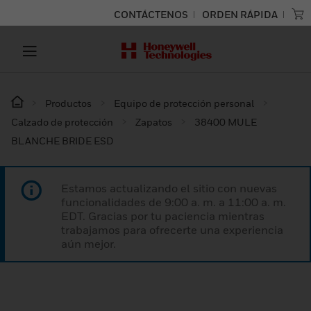
CONTÁCTENOS
ORDEN RÁPIDA
Productos
Equipo de protección personal
Calzado de protección
Zapatos
38400 MULE
BLANCHE BRIDE ESD
Estamos actualizando el sitio con nuevas
funcionalidades de 9:00 a. m. a 11:00 a. m.
EDT. Gracias por tu paciencia mientras
trabajamos para ofrecerte una experiencia
aún mejor.