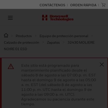
CONTÁCTENOS
ORDEN RÁPIDA
Productos
Equipo de protección personal
Calzado de protección
Zapatos
32430 MOLIERE
NOIRE 01 ESD
Este sitio está programado para
mantenimiento planificado desde el
sábado 8 de agosto a las 07:00 p. m. EST
hasta el domingo 9 de agosto a las 05:00
a. m. EST (del sábado 8 de agosto a las
11:00 p. m. UTC hasta el domingo 9 de
agosto a las 09:00 a. m. UTC).
Agradecemos su paciencia durante este
tiempo.