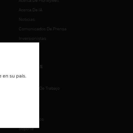
Acerca De Honeywell
Acerca De IA
Noticias
Comunicados De Prensa
Inversionistas
Eventos
CARRERAS
 en su país.
Carreras
Búsqueda De Trabajo
CONTACT
ON
Contáctenos
Soporte