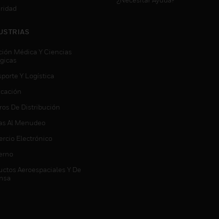
ridad
USTRIAS
ción Médica Y Ciencias
ógicas
porte Y Logística
icación
ros De Distribución
as Al Menudeo
rcio Electrónico
erno
uctos Aeroespaciales Y De
nsa