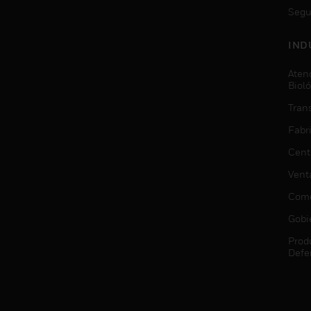
Segu
IND
Aten
Biol
Trans
Fabr
Cent
Vent
Come
Gobi
Prod
Defe