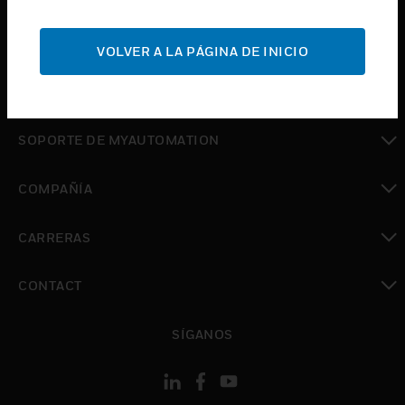
Cambiar vista
SOPORTE
VOLVER A LA PÁGINA DE INICIO
Cambiar vista
DÓNDE COMPRAR
Cambiar vista
SOPORTE DE MYAUTOMATION
Cambiar vista
COMPAÑÍA
Cambiar vista
CARRERAS
Cambiar vista
CONTACT
Cambiar vista
SÍGANOS