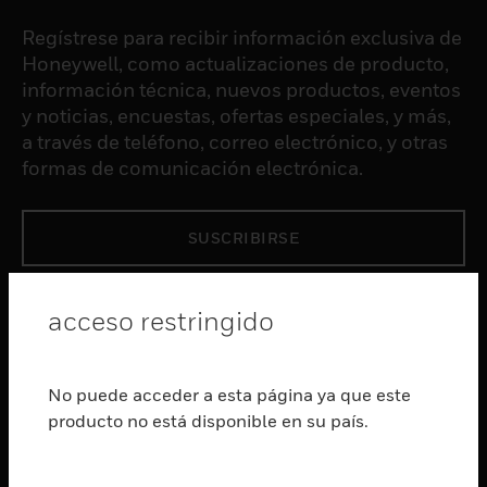
Regístrese para recibir información exclusiva de
Honeywell, como actualizaciones de producto,
información técnica, nuevos productos, eventos
y noticias, encuestas, ofertas especiales, y más,
a través de teléfono, correo electrónico, y otras
formas de comunicación electrónica.
SUSCRIBIRSE
PRODUCTOS
acceso restringido
Cambiar vista
SOFTWARE
No puede acceder a esta página ya que este
Cambiar vista
producto no está disponible en su país.
SERVICIOS
Cambiar vista
INDUSTRIAS