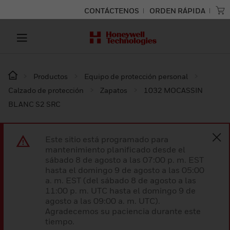
CONTÁCTENOS
ORDEN RÁPIDA
Productos
Equipo de protección personal
Calzado de protección
Zapatos
1032 MOCASSIN
BLANC S2 SRC
Este sitio está programado para
mantenimiento planificado desde el
sábado 8 de agosto a las 07:00 p. m. EST
hasta el domingo 9 de agosto a las 05:00
a. m. EST (del sábado 8 de agosto a las
11:00 p. m. UTC hasta el domingo 9 de
agosto a las 09:00 a. m. UTC).
Agradecemos su paciencia durante este
tiempo.