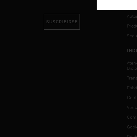
SER
Auto
SUSCRIBIRSE
Prod
Segu
IND
Aten
Biol
Trans
Fabr
Cent
Vent
Come
Gobi
Prod