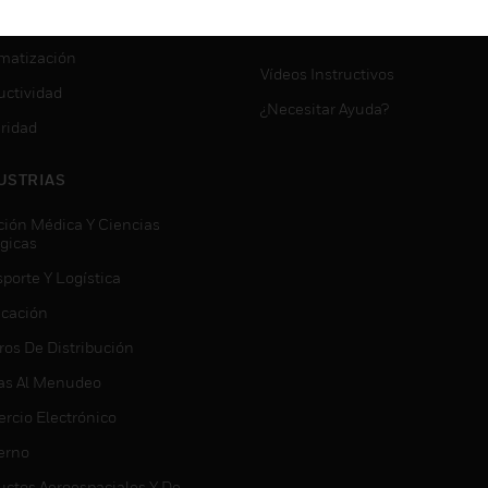
VICIOS
SOPORTE DE MYAUTOMATI
matización
Vídeos Instructivos
uctividad
¿Necesitar Ayuda?
ridad
USTRIAS
ción Médica Y Ciencias
ógicas
porte Y Logística
icación
ros De Distribución
as Al Menudeo
rcio Electrónico
erno
uctos Aeroespaciales Y De