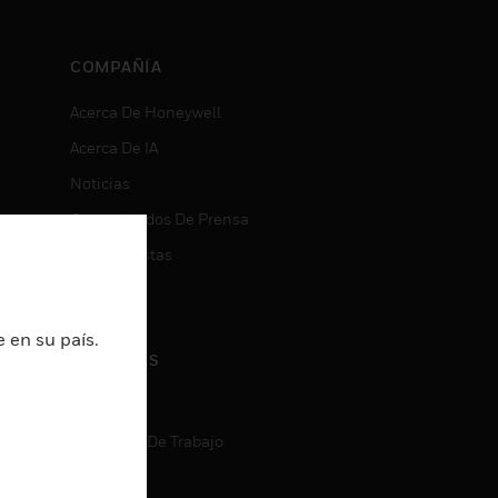
COMPAÑÍA
Acerca De Honeywell
Acerca De IA
Noticias
Comunicados De Prensa
Inversionistas
Eventos
 en su país.
CARRERAS
Carreras
Búsqueda De Trabajo